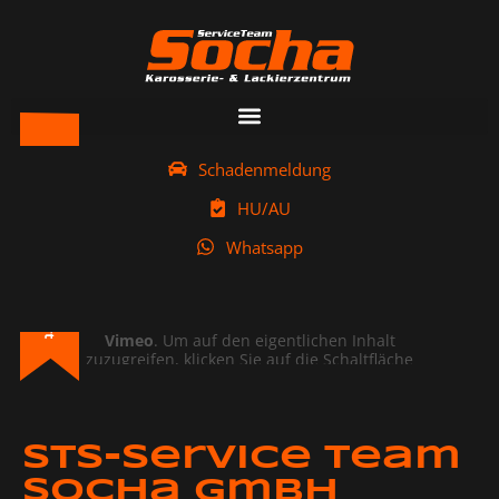
Schadenmeldung
HU/AU
Whatsapp
Sie sehen gerade einen Platzhalterinhalt von
Vimeo
. Um auf den eigentlichen Inhalt
zuzugreifen, klicken Sie auf die Schaltfläche
unten. Bitte beachten Sie, dass dabei Daten an
Drittanbieter weitergegeben werden.
Mehr Informationen
STS-Service Team
Inhalt entsperren
Socha GmbH