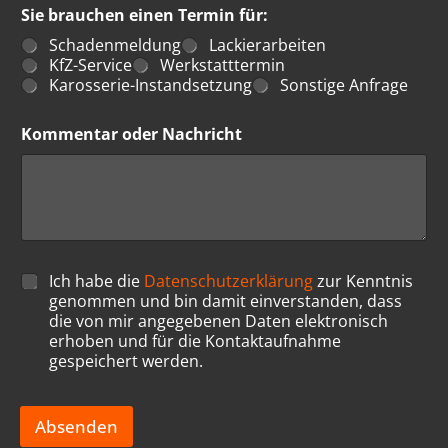
Sie brauchen einen Termin für:
Schadenmeldung
Lackierarbeiten
KfZ-Service
Werkstatttermin
Karosserie-Instandsetzung
Sonstige Anfrage
Kommentar oder Nachricht
D
Ich habe die
Datenschutzerklärung
zur Kenntnis
a
genommen und bin damit einverstanden, dass
t
die von mir angegebenen Daten elektronisch
e
erhoben und für die Kontaktaufnahme
n
gespeichert werden.
s
c
h
Absenden
u