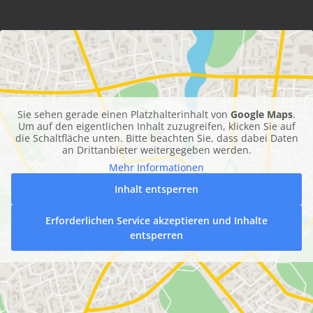
t
z
*
Sie sehen gerade einen Platzhalterinhalt von
Google Maps
.
Um auf den eigentlichen Inhalt zuzugreifen, klicken Sie auf
die Schaltfläche unten. Bitte beachten Sie, dass dabei Daten
an Drittanbieter weitergegeben werden.
Mehr Informationen
Inhalt entsperren
Erforderlichen Service akzeptieren und Inhalte
entsperren