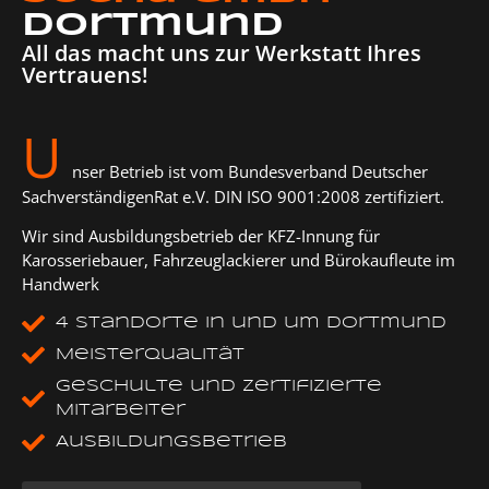
Erforderlichen Service akzeptieren und
Dortmund
Inhalte entsperren
All das macht uns zur Werkstatt Ihres
Vertrauens!
U
nser Betrieb ist vom Bundesverband Deutscher
SachverständigenRat e.V. DIN ISO 9001:2008 zertifiziert.
Wir sind Ausbildungsbetrieb der KFZ-Innung für
Karosseriebauer, Fahrzeuglackierer und Bürokaufleute im
Handwerk
4 Standorte in und um Dortmund
Meisterqualität
geschulte und zertifizierte
Mitarbeiter
Ausbildungsbetrieb